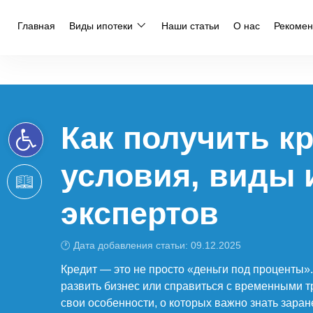
Главная
Виды ипотеки
Наши статьи
О нас
Рекомен
Главная
»
Каталог статей
»
Статьи на тему новая машканта
»
Ка
Открыть панель инструментов
Как получить кр
условия, виды 
экспертов
🕐 Дата добавления статьи: 09.12.2025
Кредит — это не просто «деньги под проценты».
развить бизнес или справиться с временными т
свои особенности, о которых важно знать зара