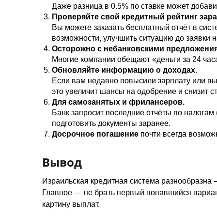
Даже разница в 0.5% по ставке может добави
Проверяйте свой кредитный рейтинг зара
Вы можете заказать бесплатный отчёт в систем
возможности, улучшить ситуацию до заявки н
Осторожно с небанковскими предложени
Многие компании обещают «деньги за 24 часа
Обновляйте информацию о доходах.
Если вам недавно повысили зарплату или в
это увеличит шансы на одобрение и снизит ст
Для самозанятых и фрилансеров.
Банк запросит последние отчёты по налогам (דו»ח שנתי) и отчёт бухгалтера о доходах. Лучш
подготовить документы заранее.
Досрочное погашение
почти всегда возможн
Вывод
Израильская кредитная система разнообразна 
Главное — не брать первый попавшийся вариан
картину выплат.