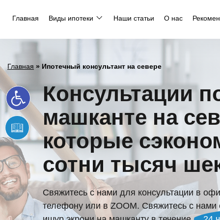
Главная
Виды ипотеки
Наши статьи
О нас
Рекомен
Главная
»
Ипотечный консультант на севере
Открыть панель инструментов
Консультации п
машканте на сев
которые сэконо
сотни тысяч ше
Свяжитесь с нами для консультации в офи
телефону или в ZOOM. Свяжитесь с нами 
ишур экрони на машканту в течение
24 