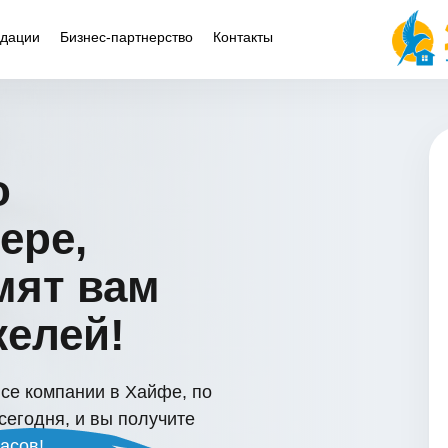
дации
Бизнес-партнерство
Контакты
о
ере,
мят вам
келей!
се компании в Хайфе, по
сегодня, и вы получите
часов!