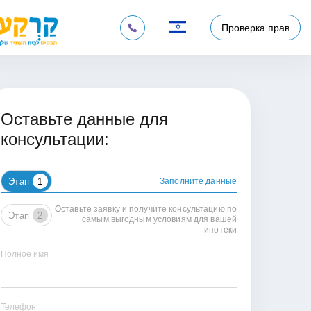
Проверка прав
07.01
АКРИ Р. СЭКОНОМИЛ 28% НА РЕФ
Оставьте данные для
консультации:
Этап
1
Заполните данные
Оставьте заявку и получите консультацию по
Этап
2
самым выгодным условиям для вашей
ипотеки
Полное имя
Телефон