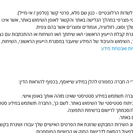
לשדות הרלוונטיים - כגון שם מלא, פרטי קשר (טלפון / אי-מייל).
-מצרפי במהלך הגלישה באתר והקשור לאופן השימוש באתר, אשר אינו מזה
וסוגו, רזולוציה, ועמודים ומוצרים אשר בהם צפית.
ת קבלת הייעוץ הראשוני ו/או שיחתך ו/או השיחוח או ההתכתבות עם נציג
השימוש והעיבוד של המידע שיועבר במסגרת הייעוץ הראשוני, השיחוח, 
יות ואבטחת מידע
 ה חברה כמפורט להלן במידע שייאסף, בכפוף להוראות הדין:
ברה תשתמש במידע סטטיסטי שאינו מזהה אותך באופן אישי.
ניתוח סטטיסטי של השימוש באתר. לשם כך, החברה תשתמש במידע סטטיס
 להסכמתך לרישום ברשימת התפוצה.
ם באתר.
 השירות המבוקש שהזנת את הפרטים האישיים שלך עבורו ושיגרת בקשה 
 לפעול בהתאם לדרישות החוק או הרשויות המוסמכות.