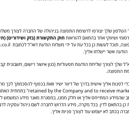
ומי ושיווקי אחר
בהתאם להוראות
חוק התקשורת (בזק ושידורים) (תיקון מס' 40), ה
ה, תוכל לעשות כן בכל עת על ידי משלוח הודעת דוא"ל לכתובת
service@kar-ka.co.il או לכתובת
 הודעה אשר יישלחו אליך.
שלך לצורך שליחת הודעות תפעוליות (כגון אישור רישום, חשבונית קבלה,
מת התפוצה.
לפנות אליך אישית בדרך של דיוור ישיר וזאת בכפוף להסכמתך לכך מרא
retained by the Company and to receive mark
" בתחתית האתר 
כתב שהמידע המתייחס אליך או חלק ממנו, במסגרת מאגר מידע המשמש לד
ן בהתאם לדין. בכל מקרה, מידע הדרוש לחברה לשם ניהול עסקיה לרבות
רה בכתב לא ישמש עוד לצורך פניות אליך.