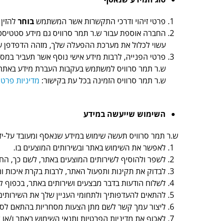
פרטי זיהוי ודרכי התקשרות אשר המשתמש
בוחר
להזין 
החברה אוספת עבור ש.ר תמר סרוויס גם מידע סטטיסטי
עשוי לכלול את מערכת ההפעלה שלך, מזהה הדפדפן שלך 
פרטי הפנייה, לרבות מידע אישי נוסף אשר תעביר במסגר
ש.ר תמר סרוויס למשתמש בעקבות העברת מידע באתר, 
ש.ר תמר סרוויס הזמינה בכל עת בקישור:
מדיניות פרט
השימוש שייעשה במידע
ש.ר תמר סרוויס תעשה שימוש במידע שנאסף ומעובד על-ידי
לאפשר את השימוש באתר ובשירותים המוצעים בו.
לשפר ולהוסיף לשירותים המוצעים באתר, לשם כך, הח
לבדוק את תקינות ותפעול האתר, לרבות בקרת איכות ו
לשלוח הודעות בדבר מבצעים ושירותים באתר, בכפוף
להתאים להעדפותיך ולתחומי העניין שלך את השירותי
ליצור עמך קשר לשם מתן הצעות מסחריות בהתאם לסוג
לאכוף את מדיניות הפרטיות ותנאי השימוש באתר ו/או