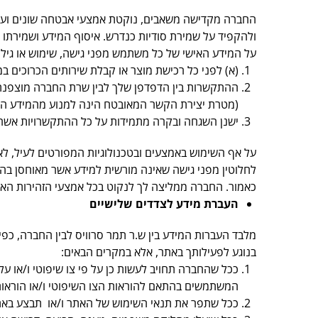
החברה מקדישה משאבים, נוקטת אמצעי אבטחה שונים ועוש
ולהקפיד על שמירת סודיות כנדרש. איסוף המידע ושמירתו 
על המידע האישי של כל משתמש מפני גישה, שימוש או גילוי
(א) לפני כל רכישת מוצר או קבלת שירותים הכרוכים במי
ההתקשרות בין הדפדפן שלך לבין שרת החברה מוצפנת 
(מטרת יצירת הקשר המאובטח הינה למנוע מהמידע המו
ישנן השגחה ובקרה מתמידות על כל ההתקשרויות אשר
על אף השימוש באמצעים ובטכנולוגיות המפורטים לעיל, לא 
לחלוטין מפני גישה שאינה מורשית למידע אשר מאוחסן בהן 
כאמור. החברה ממליצה לך לנקוט בכל אמצעי הזהירות האפ
העברת מידע לצדדים שלישיים
מלבד העברות המידע בין ש.ר תמר סרוויס לבין החברה, כפי
בנוגע לפעילותך באתר, אלא במקרים הבאים:
ככל שהחברה תחויב לעשות כן על פי צו שיפוטי ו/או 
המשתמשים בהתאם להוראות הצו השיפוטי ו/או הוראות 
ככל שתפר את תנאי השימוש של האתר ו/או תבצע באת