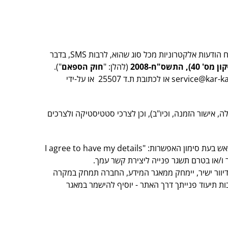
בכפוף להסכמתך המפורשת, כתובת הדוא"ל ו/או מספר הטלפון שלך יצורפו לרשימת התפוצה בניהולה של החברה לצורך משלוח הודעות אלקטרוניות מכל סוג שהוא, לרבות SMS, בדבר
תשס"ח-2008
(להלן: "
חוק הספאם
").
ת.ד 25507
או על-ידי
 אישור הזמנה, וכיו"ב), וכן לצרכי סטטיסטיקה ולצרכים
ש בעת סימון האפשרות: "
I agree to have my details
ו/או בטרם תשגר פנייה ליצירת קשר עמך.
יוור ישיר, יימחק ממאגר המידע, החברה תמחק במקרה
 תיעוד פנייתך דרך האתר - יוסיף להישמר במאגר