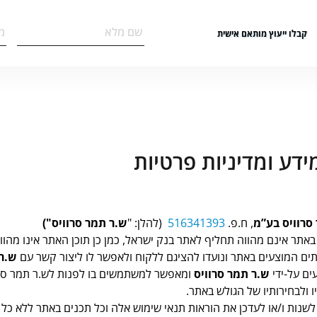
קבלו ייעוץ מותאם אישית
דע ומדיניות פרטיות
סרוויס בע”מ
, ח.פ.
516341393
(להלן: "
ש.ר תמר סרוויס")
תר אינם מהווה תחליף לאתר בנק ישראל, כמן כן תוכן האתר אינו מהווה
ותים המוצעים באתר ונועדו להציגם ללקוח ולאפשר לו ליצור קשר עם
ש.ר 
ים על-ידי
ש.ר תמר סרוויס
ומאפשר למשתמשים בו לפנות לש.ר תמר סרו
ולבחירותיו של הגולש באתר.
 לשנות ו/או לעדכן את הוראות תנאי שימוש אלה וכל תכנים באתר ללא 