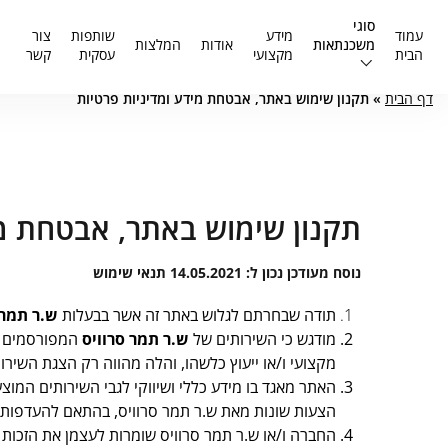
סוגי
עמוד
מידע
שותפות
צור
משכנתאות
אודות
המלצות
הבית
מקצועי
עסקית
קשר
דף הבית
»
תקנון שימוש באתר, אבטחת מידע ומדיניות פרטיות
תקנון שימוש באתר, אבטחת מי
נוסח מעודכן נכון ל: 14.05.2021
תנאי שימוש
תודה שבחרתם לגלוש באתר זה אשר בבעלות
ש.ר תמר 
מודגש כי השירותים של
ש.ר תמר סרוויס
המפורסמים בא
מקצועי ו/או ייעוץ כלשהו, והלה מהווה רק הצגת השיר
האתר מאגד בו מידע כללי ושיווקי לגבי השירותים המוצע
הצעות שונות מאת ש.ר תמר סרוויס, בהתאם להעדפותיו 
החברה ו/או ש.ר תמר סרוויס שומרות לעצמן את הזכות