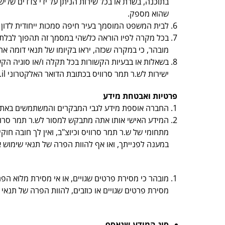
בתוכנה, בשרת או בכל שירות הניתן על ידי צדדים שלי
שהוא מספק.
לבית המשפט המוסמך בעיר חיפה סמכות ייחודית לדון ב
בכל מקרה לפיו הוראה כלשהי במסמך זה תהפוך לבלתי ח
מובהר, כי במקרה שכזה, יראו בקיומו של תנאי דומה א
בשאלות או בבעיות הקשורות בכל תקלה ו/או סוגיה ה
ישירות לש.ר תמר סרוויס בכתובת הדואר האלקטרוני
il
פרטיות ואבטחת מידע
החברה אוספת מידע לגבי המבקרים והמשתמשים באתר 
המידע האישי אותו אתה מתבקש למסור לש.ר תמר סרווי
מתחומי של ש.ר תמר סרוויס וכיוצ"ב, ואין לך
חובה
חוקית
במענה לפנייתך, ואו אף להוות הפרה של תנאי שימוש 
מובהר כי מסירת פרטים שגויים, או אי מסירת מלוא הפ
מסירת
פרטים שגויים או כוזבים, להוות הפרה של תנא
סוג המידע שנאסף