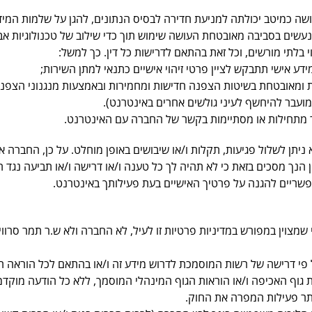
ה כמיטב יכולתה למניעת חדירה לבסיס הנתונים, להגן על שלמות המי
נעשים בסביבה מאובטחת העושה שימוש תוך כדי שילוב של טכנולוגיות אבט
 בלתי מורשים, וכל זאת בהתאם לדרישות כל דין.
כך למשל:
דע אישי תתבקש לציין פרטי זיהוי אישיים כתנאי למתן השירות;
ומאובטחת בשיטות הצפנה חדישות ומחמירות ובאמצעות מנגנוני הצפנה
עבר להיחשף לעיני גולשים אחרים באינטרנט).
 מתחילות או מסתיימות בקשר של החברה עם האינטרנט.
ניתן לשלול פגיעות, תקלות ו/או שיבושים באופן מוחלט. על כן, החברה 
הנך מסכים בזאת כי לא תהיה לך כל טענה ו/או דרישה ו/או תביעה נגד ה
שריים להגנה על פרטיך האישיים בעת פעילותך באינטרנט.
 שמצוין במפורש במדיניות פרטיות זו לעיל, לא החברה ולא ש.ר תמר סר
על פי דרישה של רשות המוסמכת לדרוש מידע זה ו/או בהתאם לכל הוראה
גוף האכיפה ו/או הוראות הגוף המינהלי המוסמך, ללא כל הודעה מוקדמ
ר פעילות המפרה את החוק.