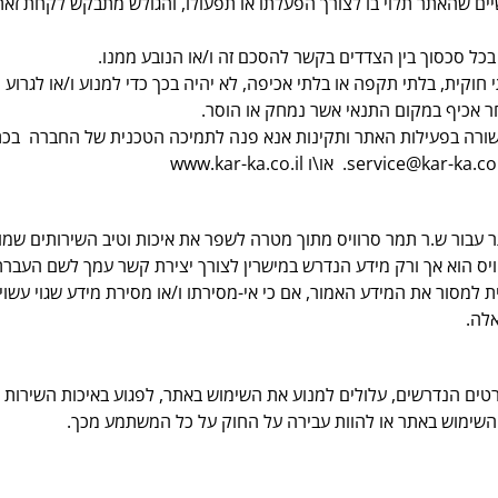
שיים שהאתר תלוי בו לצורך הפעלתו או תפעולו, והגולש מתבקש לקחת זא
כל סכסוך בין הצדדים בקשר להסכם זה ו/או הנובע ממנו.
וקית, בלתי תקפה או בלתי אכיפה, לא יהיה בכך כדי למנוע ו/או לגרוע
חר אכיף במקום התנאי אשר נמחק או הוסר.
קשורה בפעילות האתר ותקינות אנא פנה לתמיכה הטכנית של החברה בכ
service@kar-ka.co.
. או\ו
www.kar-ka.co.il
עבור ש.ר תמר סרוויס מתוך מטרה לשפר את איכות וטיב השירותים שמ
ס הוא אך ורק מידע הנדרש במישרין לצורך יצירת קשר עמך לשם העברת
 למסור את המידע האמור, אם כי אי-מסירתו ו/או מסירת מידע שגוי עשוי
אלה
.
רטים הנדרשים, עלולים למנוע את השימוש באתר, לפגוע באיכות השירות ה
י השימוש באתר או להוות עבירה על החוק על כל המשתמע מכך
.