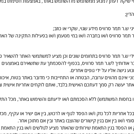
ל פי שיקול דעתן למנוע ממשתמש מלהשתמש באתר, באמצעות חסימתו במ
דין;
.ר תמר סרוויס מידע שגוי, שקרי או כוזב;
מר סרוויס ו/או בחברה ו/או במי מטעמן ו/או בפעילות התקינה של האתר 
ידי ש.ר תמר סרוויס בתחומים שונים וכן מציע למשתמשי האתר להשאיר 
ר אודותיך לש.ר תמר סרוויס, בכפוף להסכמתך עת שתשאירם באמצעים 
 גישה אליו על ידי גופים אחרים.
י אינם מהווים ערובה, הבטחה או התחייבות כי מדובר באתר בטוח, איכותי
 באתר יעשה רק סמך דעתכם האישית בלבד, ואתם לוקחים אחריות אישית ו
איר פרטים עבור מי שאינו מתחת לגיל 18 (והינו בחסות המשתמש) ללא הסכמתם ו/או ידיעתם והשימ
כל אחריות לכל נזק ו/או הפסד לגוף או לרכוש, בין אם ישיר או עקיף, מכל
י ו/או בין אם בגין קישורים שהוצבו באתר ובין אם מתוכן אחר.
 או הפסד בגין התאמת שירותים שהאתר מציע לגולשים ו/או בגין התאמת ה