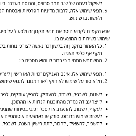
לשיקול דעתה של ש.ר תמר סרוויס, והנוסח העדכני ביות
תנאי שימוש אלה, לרבות מדיניות הפרטיות ואבטחת ה
ולעשות בו שימוש.
אנא הקפידו לקרוא היטב את תנאי תקנון זה ולפעול על פי
שימוש בשירותים המוצעים בו.
כל האמור בתקנון זה בלשון זכר נעשה לצורכי נוחות ב
תקף אף כלפי תאגיד.
המשתמש מתחייב כי ברור לו והוא מסכים כי:
תנאי שימוש אלו, אינם מעניקים זכויות ו/או רישיון לערי
חל איסור על שימוש לא חוקי ו/או המנוגד לתנאי שימוש 
לשנות, לשכפל, לשחזר, להעתיק, להפיץ עותקים, לפרס
לייצר עבודה נגזרת מהתוכנות הנלוות או מהתוכן.
לעקוף, לשנות, להתערב או לסכל רכיבי בטיחות שמגינים 
לעשות שימוש ברובוט, סורק או באמצעים אוטומטיים אחר
להשכיר, להשאיל , לחכור, לתת רישיון משנה, לשכפל, לה