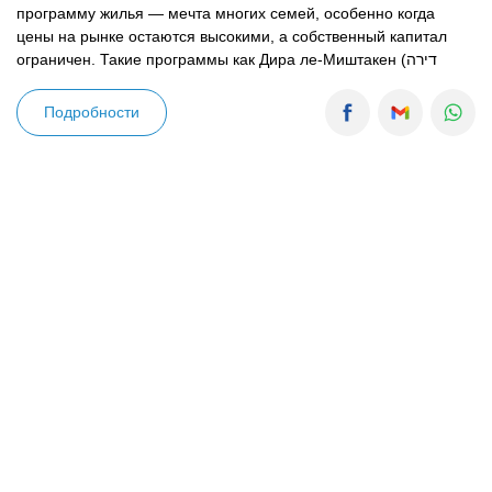
программу жилья — мечта многих семей, особенно когда
цены на рынке остаются высокими, а собственный капитал
ограничен. Такие программы как Дира ле-Миштакен (דירה
למשתכן), «Мехир ле-Миштакен», «Мехир Матара» и «Дира бе-
Анаха» дают шанс приобрести жильё по цене ниже рыночной,
Подробности
но сам процесс не заканчивается только выигрышем в
лотерее. После