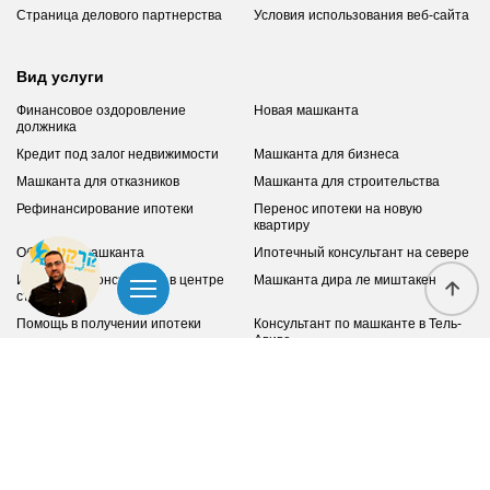
Страница делового партнерства
Условия использования веб-сайта
Вид услуги
Финансовое оздоровление
Новая машканта
должника
Кредит под залог недвижимости
Машканта для бизнеса
Машканта для отказников
Машканта для строительства
Рефинансирование ипотеки
Перенос ипотеки на новую
квартиру
Обратная машканта
Ипотечный консультант на севере
Ипотечный консультант в центре
Машканта дира ле миштакен
страны
Помощь в получении ипотеки
Консультант по машканте в Тель-
Авиве
Объединение кредитов без залога
Ипотека в Израиле
Выход из долгов
Финансирование и инвестиции за
рубежом
Контакты