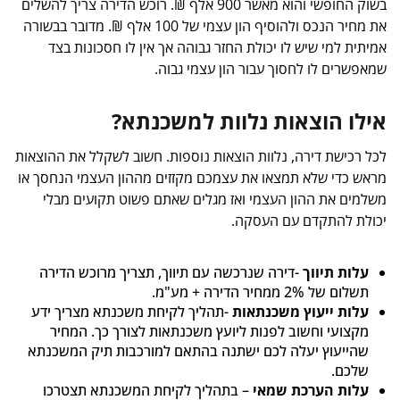
בשוק החופשי והוא מאשר 900 אלף ₪. רוכש הדירה צריך להשלים
את מחיר הנכס ולהוסיף הון עצמי של 100 אלף ₪. מדובר בבשורה
אמיתית למי שיש לו יכולת החזר גבוהה אך אין לו חסכונות בצד
שמאפשרים לו לחסוך עבור הון עצמי גבוה.
אילו הוצאות נלוות למשכנתא?
לכל רכישת דירה, נלוות הוצאות נוספות. חשוב לשקלל את ההוצאות
מראש כדי שלא תמצאו את עצמכם מקזזים מההון העצמי הנחסך או
משלמים את ההון העצמי ואז מגלים שאתם פשוט תקועים מבלי
יכולת להתקדם עם העסקה.
עלות תיווך
-דירה שנרכשה עם תיווך, תצריך מרוכש הדירה
תשלום של 2% ממחיר הדירה + מע"מ.
עלות ייעוץ משכנתאות
-תהליך לקיחת משכנתא מצריך ידע
מקצועי וחשוב לפנות ליועץ משכנתאות לצורך כך. המחיר
שהייעוץ יעלה לכם ישתנה בהתאם למורכבות תיק המשכנתא
שלכם.
עלות הערכת שמאי
– בתהליך לקיחת המשכנתא תצטרכו