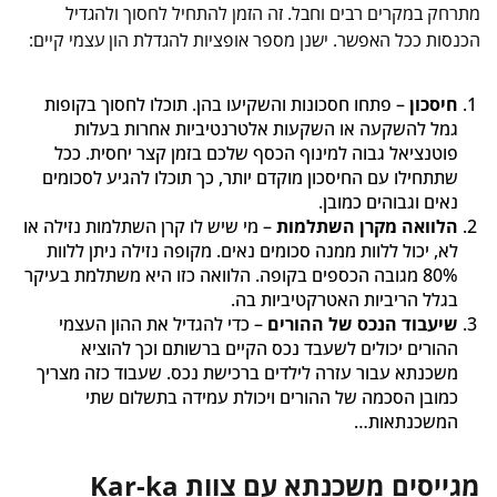
מתרחק במקרים רבים וחבל. זה הזמן להתחיל לחסוך ולהגדיל
הכנסות ככל האפשר. ישנן מספר אופציות להגדלת הון עצמי קיים:
חיסכון
– פתחו חסכונות והשקיעו בהן. תוכלו לחסוך בקופות
גמל להשקעה או השקעות אלטרנטיביות אחרות בעלות
פוטנציאל גבוה למינוף הכסף שלכם בזמן קצר יחסית. ככל
שתתחילו עם החיסכון מוקדם יותר, כך תוכלו להגיע לסכומים
נאים וגבוהים כמובן.
הלוואה מקרן השתלמות
– מי שיש לו קרן השתלמות נזילה או
לא, יכול ללוות ממנה סכומים נאים. מקופה נזילה ניתן ללוות
80% מגובה הכספים בקופה. הלוואה כזו היא משתלמת בעיקר
בגלל הריביות האטרקטיביות בה.
שיעבוד הנכס של ההורים
– כדי להגדיל את ההון העצמי
ההורים יכולים לשעבד נכס הקיים ברשותם וכך להוציא
משכנתא עבור עזרה לילדים ברכישת נכס. שעבוד כזה מצריך
כמובן הסכמה של ההורים ויכולת עמידה בתשלום שתי
המשכנתאות…
מגייסים משכנתא עם צוות Kar-ka