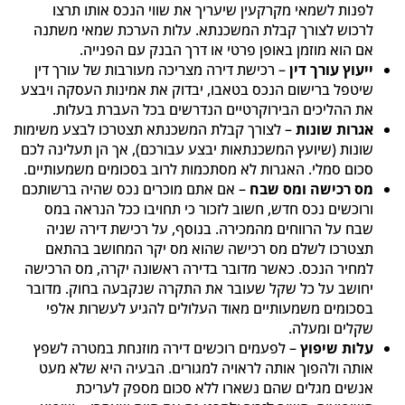
לפנות לשמאי מקרקעין שיעריך את שווי הנכס אותו תרצו
לרכוש לצורך קבלת המשכנתא. עלות הערכת שמאי משתנה
אם הוא מוזמן באופן פרטי או דרך הבנק עם הפנייה.
ייעוץ עורך דין
– רכישת דירה מצריכה מעורבות של עורך דין
שיטפל ברישום הנכס בטאבו, יבדוק את אמינות העסקה ויבצע
את ההליכים הבירוקרטיים הנדרשים בכל העברת בעלות.
אגרות שונות
– לצורך קבלת המשכנתא תצטרכו לבצע משימות
שונות (שיועץ המשכנתאות יבצע עבורכם), אך הן תעלינה לכם
סכום סמלי. האגרות לא מסתכמות לרוב בסכומים משמעותיים.
מס רכישה ומס שבח
– אם אתם מוכרים נכס שהיה ברשותכם
ורוכשים נכס חדש, חשוב לזכור כי תחויבו ככל הנראה במס
שבח על הרווחים מהמכירה. בנוסף, על רכישת דירה שניה
תצטרכו לשלם מס רכישה שהוא מס יקר המחושב בהתאם
למחיר הנכס. כאשר מדובר בדירה ראשונה יקרה, מס הרכישה
יחושב על כל שקל שעובר את התקרה שנקבעה בחוק. מדובר
בסכומים משמעותיים מאוד העלולים להגיע לעשרות אלפי
שקלים ומעלה.
עלות שיפוץ
– לפעמים רוכשים דירה מוזנחת במטרה לשפץ
אותה ולהפוך אותה לראויה למגורים. הבעיה היא שלא מעט
אנשים מגלים שהם נשארו ללא סכום מספק לעריכת