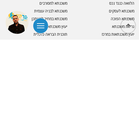
הלוואה כנגד נכס
משכנתא למסורבים
משכנתא לעסקים
משכנתא לבניה עצמית
משכנתא הפוכה
משכנתא במחיר למשתכן
גרירת משכנתא
יעוץ משכנתא בצפון
יועץ משכנתאות במרכז
תוכנית הבראה כלכלית
איחוד הלוואות ללא נכס
ייעוץ בהתמודדות עם חובות
מימון והשקעות בחו״ל
מאמרים
זכיתם במחיר למשתכן? כל מה שחשוב
משכנתא הפוכה: איך בני 60 ומעלה יכולים
לדעת על המשכנתא שלכם
להגדיל הכנסה חודשית
מחזור משכנתא בישראל: האם הגיע הזמן
דירה למשתכן: המדריך המלא מהזכייה ועד
לבדוק מחדש את הריביות שלכם?
קבלת המפתח
הלוואה לעסקים בצמיחה: איך לבחור את
משכנתא לעסק בישראל: איך לקנות נכס
מסלול המימון הנכון
מסחרי בתנאים דומים למשכנתא למגורים
אנשי קשר
972-
5021*
557243956