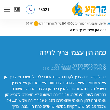
5021*
08.01
יוסף ח. - משכנתא הפוכה על ס591,000שח ללא החזר חודשי.
07.01
דף הבית
»
קטלוג מאמרים
»
מאמרים בנושא סוגי משכנתאות נוספים
»
כמה הון עצמי צריך לדירה
כמה הון עצמי צריך לדירה
🕐 תאריך פרסום המאמר: 19.12.2022
🔄 תאריך עדכון אחרון של המאמר: 26.01.2025
כדי לרכוש דירה צריך לקחת משכנתא וכדי לקבל משכנתא צריך הון
עצמי מספק. השאלה הנפוצה בתחום היא כמה הון עצמי צריך
בשביל משכנתא. וחשוב להבין כי ההון העצמי הנדרש משתנה
בהתאם לאופי העסקה. עבור דירה ראשונה לא תצטרכו להביא הון
עצמי זהה להון העצמי שתצטרכו להביא עבור דירה שלישית... אלו
שכבר מבינים שיש דקויות בנושא שואלים כמה הון עצמי צריך