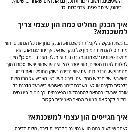
השיפוצים. חשוב לזכור ולתכנן גם את היום שאחרי… שיפוץ,
ריהוט, עיצוב פנים, אדריכלות וכו'.
איך הבנק מחליט כמה הון עצמי צריך
למשכנתא?
בהגשת הבקשה לקבלת המשכנתא, הבנק בוחן את כל הנתונים, הוא
מתייחס להנחיות המימון של בנק ישראל. אך יחד עם זאת, הוא
מחשב סיכונים לעצמו ובמקרה בו הוא מגלה מצב בו "מסוכן" מידי
להלוות לאדם מסויים, הוא יסרב להלוואה או שהוא יאשר סכום נמוך
מהמבוקש. הבנק בוחן את שווי הדירה בשוק החופשי ואת דירוג
האשראי של מבקש ההלוואה. דירוג האשראי מצביע על התנהלות
כלכלית תקינה או לא. מערכת דירוג האשראי בישראל מדרגת כל
אזרח ישראלי בהתאם להתנהלותו הפיננסית וכך גופים פיננסים
יכולים לקבל את תמונת המצב האמיתית בקלות.
איך מגייסים הון עצמי למשכנתא?
לאחר שיודעים כמה הון עצמי צריך לרכישת דירה, חלום הדירה