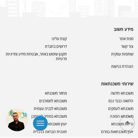
מידע חשוב
מפת אתר
קצת עלינו
צור קשר
דרושים בחברת
שותפות עסקית
תקנון שימוש באתר, אבטחת מידע ומדיניות
פרטיות
הצהרת נגישות
שירותי משכנתאות
משכנתא חדשה
מחזור משכנתא
הלוואה כנגד נכס
משכנתא למסורבים
משכנתא לעסקים
משכנתא לבניה עצמית
משכנתא הפוכה
משכנתא במחיר למשתכן
גרירת משכנתא
יעוץ משכנתא בצפון
יועץ משכנתאות במרכז
תוכנית הבראה כלכלית