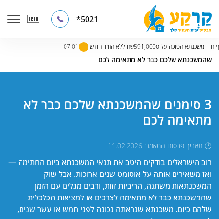
5021*
0
יוסף ח. - משכנתא הפוכה על ס591,000שח ללא החזר חודשי.
07.01
דף הבית
»
קטלוג מאמרים
»
מאמרים בנושא מחזור משכנתא
»
3 סימנים
שהמשכנתא שלכם כבר לא מתאימה לכם
3 סימנים שהמשכנתא שלכם כבר לא
מתאימה לכם
🕐 תאריך פרסום המאמר: 11.02.2026
רוב הישראלים בודקים היטב את תנאי המשכנתא ביום החתימה —
ואז משאירים אותה על אוטומט שנים ארוכות. אבל שוק
המשכנתאות משתנה, הריביות זזות, ורבים מגלים עם הזמן
שהמשכנתא כבר לא מתאימה לצרכים או למציאות הכלכלית
שלהם כיום. משכנתא שנראתה נכונה לפני חמש או עשר שנים,